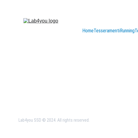
Home
Tesseramenti
Running
T
Sky & running specialist
Unisciti a noi per correre insieme in montagna...e 
non solo!
Politica sulla Privacy
Termini e condizioni
. 
Lab4you SSD © 2024. All rights reserved. 