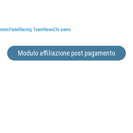
ennis
Padel
Racing Team
News
Chi siamo
Modulo affiliazione post pagamento